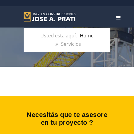
MIS
SERVICIOS
Home
Servicios
Necesitás que te asesore
en tu proyecto ?