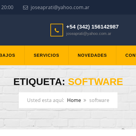
00 - 20:00
joseaprati@yahoo.com.ar
+54 (342) 156142987
joseaprati@yahoo.com.ar
ABAJOS
SERVICIOS
NOVEDADES
CON
ETIQUETA:
SOFTWARE
Home
software