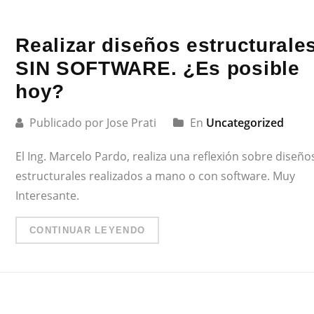
Realizar diseños estructurale
SIN SOFTWARE. ¿Es posible
hoy?
Publicado por Jose Prati
En
Uncategorized
El Ing. Marcelo Pardo, realiza una reflexión sobre diseño
estructurales realizados a mano o con software. Muy
Interesante.
CONTINUAR LEYENDO