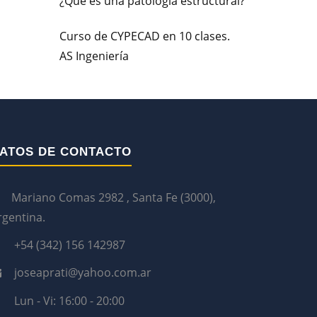
¿Qué es una patología estructural?
Curso de CYPECAD en 10 clases.
AS Ingeniería
ATOS DE CONTACTO
Mariano Comas 2982 , Santa Fe (3000),
rgentina.
+54 (342) 156 142987
joseaprati@yahoo.com.ar
Lun - Vi: 16:00 - 20:00